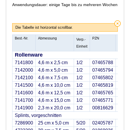
Anwendungsdauer: einige Tage bis zu mehreren Wochen
Die Tabelle ist horizontal scrollbar.
Best.-Nr.
Abmessung
PZN
Verp.-
Einheit
Rollenware
7141800
4,6 m x 2,5 cm
1/2
07465788
7142000
4,6 m x 5,0 cm
1/2
07465794
7142100
4,6 m x 7,5 cm
1/2
07465802
7141500
4,6 m x 10,0 cm
1/2
07465819
7141600
4,6 m x 12,5 cm
1/2
07465765
7141700
4,6 m x 15,0 cm
1/2
07465771
7141900
2,3 m x 20,0 cm
1/2
00816629
Splints, vorgeschnitten
7286900
25 cm x 5,0 cm
5/20
02405787