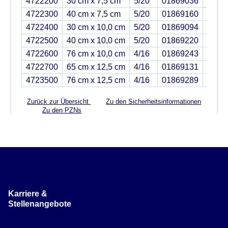
4722200
30 cm x 7,5 cm
5/20
01869036
4722300
40 cm x 7,5 cm
5/20
01869160
4722400
30 cm x 10,0 cm
5/20
01869094
4722500
40 cm x 10,0 cm
5/20
01869220
4722600
76 cm x 10,0 cm
4/16
01869243
4722700
65 cm x 12,5 cm
4/16
01869131
4723500
76 cm x 12,5 cm
4/16
01869289
Zurück zur Übersicht
Zu den Sicherheitsinformationen
Zu den PZNs
Karriere &
Stellenangebote