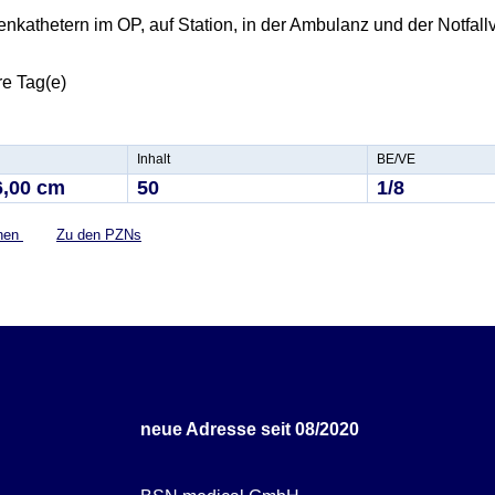
nkathetern im OP, auf Station, in der Ambulanz und der Notfal
re Tag(e)
Inhalt
BE/VE
6,00 cm
50
1/8
onen
Zu den PZNs
neue Adresse seit 08/2020