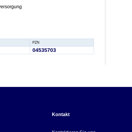
lversorgung
PZN
04535703
Kontakt