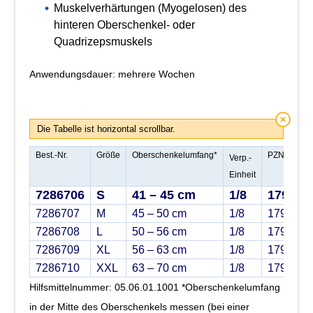
Muskelverhärtungen (Myogelosen) des
hinteren Oberschenkel- oder
Quadrizepsmuskels
Anwendungsdauer: mehrere Wochen
Die Tabelle ist horizontal scrollbar.
Best.-Nr.
Größe
Oberschenkelumfang*
PZN
Verp.-
Einheit
7286706
S
41 – 45 cm
1/8
179485
7286707
M
45 – 50 cm
1/8
1794857
7286708
L
50 – 56 cm
1/8
1794858
7286709
XL
56 – 63 cm
1/8
1794859
7286710
XXL
63 – 70 cm
1/8
1794860
Hilfsmittelnummer: 05.06.01.1001 *Oberschenkelumfang
in der Mitte des Oberschenkels messen (bei einer