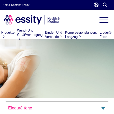
Home
Kontakt
Essity
Wund- Und
Produkte
Binden Und
Kompressionsbinden,
Elodur®
Gefäßversorgung
Verbände
Langzug
Forte
Elodur® forte