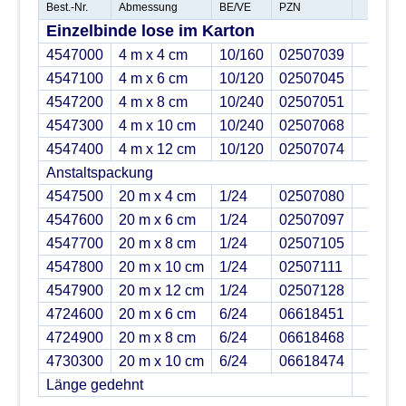
Best.-Nr.
Abmessung
BE/VE
PZN
Einzelbinde lose im Karton
4547000
4 m x 4 cm
10/160
02507039
4547100
4 m x 6 cm
10/120
02507045
4547200
4 m x 8 cm
10/240
02507051
4547300
4 m x 10 cm
10/240
02507068
4547400
4 m x 12 cm
10/120
02507074
Anstaltspackung
4547500
20 m x 4 cm
1/24
02507080
4547600
20 m x 6 cm
1/24
02507097
4547700
20 m x 8 cm
1/24
02507105
4547800
20 m x 10 cm
1/24
02507111
4547900
20 m x 12 cm
1/24
02507128
4724600
20 m x 6 cm
6/24
06618451
4724900
20 m x 8 cm
6/24
06618468
4730300
20 m x 10 cm
6/24
06618474
Länge gedehnt