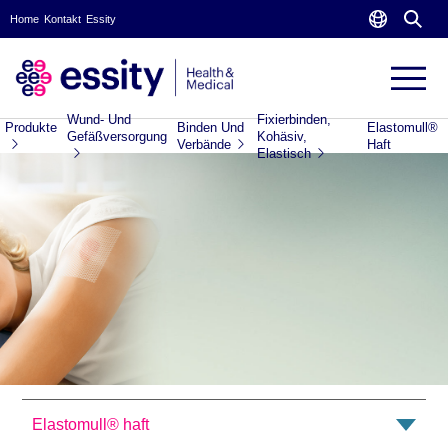
Home
Kontakt
Essity
Wund- Und
Fixierbinden,
Produkte
Binden Und
Elastomull®
Gefäßversorgung
Kohäsiv,
Verbände
Haft
Elastisch
Elastomull® haft