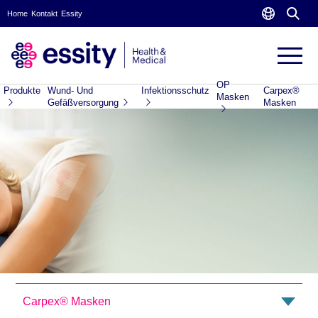
Home
Kontakt
Essity
OP
Produkte
Wund- Und
Infektionsschutz
Carpex®
Masken
Gefäßversorgung
Masken
Carpex® Masken