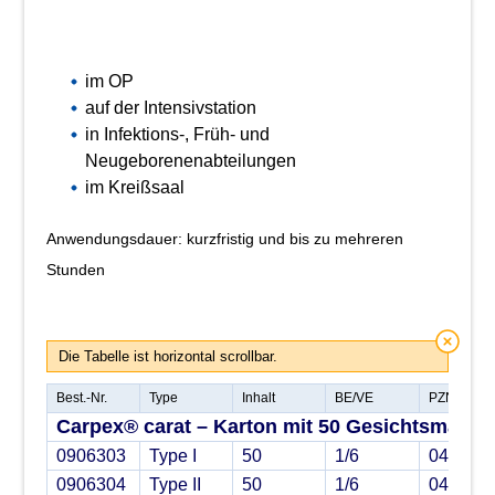
im OP
auf der Intensivstation
in Infektions-, Früh- und
Neugeborenenabteilungen
im Kreißsaal
Anwendungsdauer: kurzfristig und bis zu mehreren
Stunden
Die Tabelle ist horizontal scrollbar.
Best.-Nr.
Type
Inhalt
BE/VE
PZN
Carpex® carat – Karton mit 50 Gesichtsmaske
0906303
Type I
50
1/6
042376
0906304
Type II
50
1/6
042376