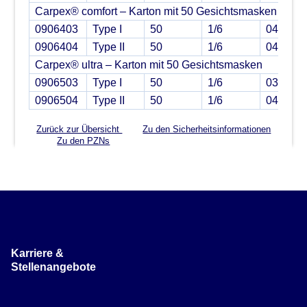
Carpex® comfort – Karton mit 50 Gesichtsmasken
0906403
Type I
50
1/6
042375
0906404
Type II
50
1/6
042375
Carpex® ultra – Karton mit 50 Gesichtsmasken
0906503
Type I
50
1/6
033469
0906504
Type II
50
1/6
042376
Zurück zur Übersicht
Zu den Sicherheitsinformationen
Zu den PZNs
Karriere &
Stellenangebote