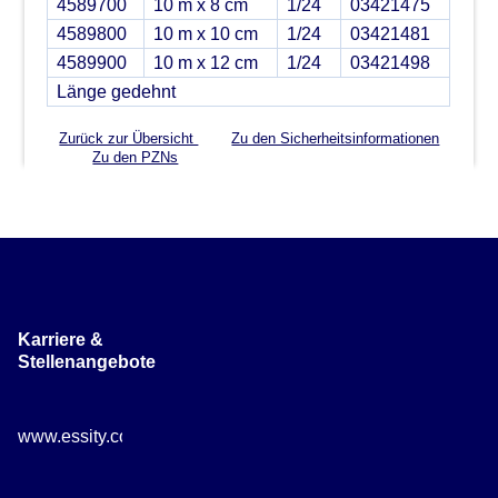
4589700
10 m x 8 cm
1/24
03421475
4589800
10 m x 10 cm
1/24
03421481
4589900
10 m x 12 cm
1/24
03421498
Länge gedehnt
Zurück zur Übersicht
Zu den Sicherheitsinformationen
Zu den PZNs
Karriere &
Stellenangebote
www.essity.com/careers