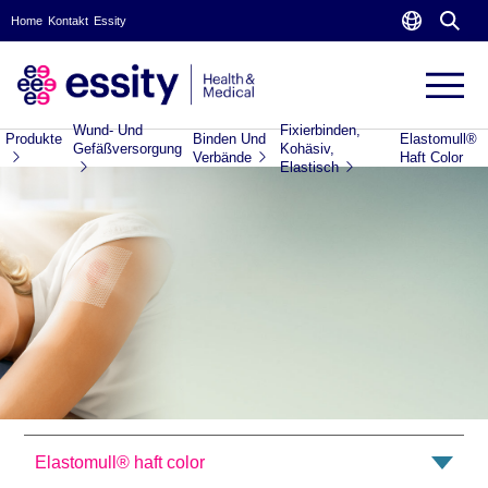
Home
Kontakt
Essity
Wund- Und
Fixierbinden,
Produkte
Binden Und
Elastomull®
Gefäßversorgung
Kohäsiv,
Verbände
Haft Color
Elastisch
Elastomull® haft color