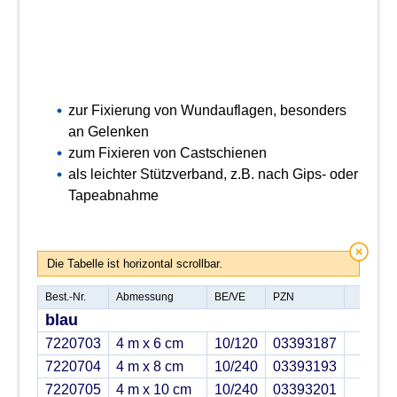
zur Fixierung von Wundauflagen, besonders
an Gelenken
zum Fixieren von Castschienen
als leichter Stützverband, z.B. nach Gips- oder
Tapeabnahme
Die Tabelle ist horizontal scrollbar.
Best.-Nr.
Abmessung
BE/VE
PZN
blau
7220703
4 m x 6 cm
10/120
03393187
7220704
4 m x 8 cm
10/240
03393193
7220705
4 m x 10 cm
10/240
03393201