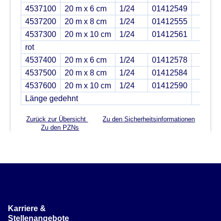
4537100
20 m x 6 cm
1/24
01412549
4537200
20 m x 8 cm
1/24
01412555
4537300
20 m x 10 cm
1/24
01412561
rot
4537400
20 m x 6 cm
1/24
01412578
4537500
20 m x 8 cm
1/24
01412584
4537600
20 m x 10 cm
1/24
01412590
Länge gedehnt
Zurück zur Übersicht
Zu den Sicherheitsinformationen
Zu den PZNs
Karriere &
Stellenangebote