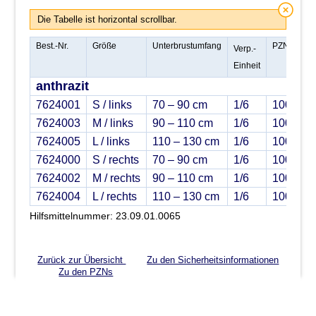
Die Tabelle ist horizontal scrollbar.
Best.-Nr.
Größe
Unterbrustumfang
PZN
Verp.-
Einheit
anthrazit
7624001
S / links
70 – 90 cm
1/6
100141
7624003
M / links
90 – 110 cm
1/6
100141
7624005
L / links
110 – 130 cm
1/6
100141
7624000
S / rechts
70 – 90 cm
1/6
100141
7624002
M / rechts
90 – 110 cm
1/6
100141
7624004
L / rechts
110 – 130 cm
1/6
100141
Hilfsmittelnummer: 23.09.01.0065
Zurück zur Übersicht
Zu den Sicherheitsinformationen
Zu den PZNs