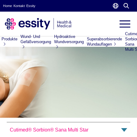
Home
Kontakt
Essity
Cutim
Wund- Und
Hydroaktive
Produkte
Superabsorbierende
Sorbi
Gefäßversorgung
Wundversorgung
Wundauflagen
Sana
Multi 
Cutimed® Sorbion® Sana Multi Star