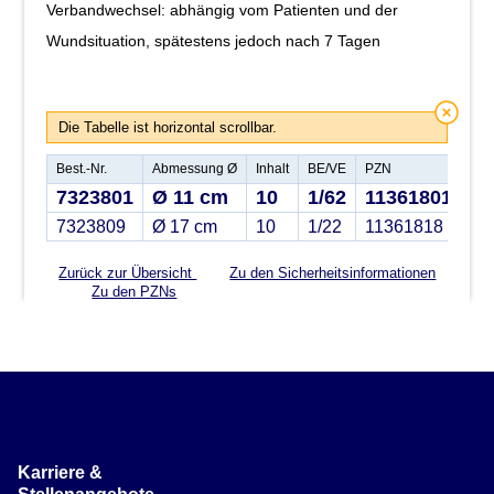
Verbandwechsel: abhängig vom Patienten und der
Wundsituation, spätestens jedoch nach 7 Tagen
Die Tabelle ist horizontal scrollbar.
Best.-Nr.
Abmessung Ø
Inhalt
BE/VE
PZN
7323801
Ø 11 cm
10
1/62
11361801
7323809
Ø 17 cm
10
1/22
11361818
Zurück zur Übersicht
Zu den Sicherheitsinformationen
Zu den PZNs
Karriere &