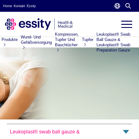
Home
Kontakt
Essity
Kompressen,
Leukoplast® Swab
Wund- Und
Produkte
Tupfer Und
Tupfer
Ball Gauze &
Gefäßversorgung
Bauchtücher
Leukoplast® Swab
Preparation Gauze
Leukoplast® swab ball gauze &