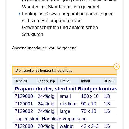
Wunden mit Standardmitteln geeignet
Leukoplast® swab preparation gauze eignen
sich zum Freipräparieren von
Gewebeschichten und anatomischen
Strukturen
Anwendungsdauer: vorübergehend
Die Tabelle ist horizontal scrollbar.
Best.-Nr.
Lagen, Typ
Größe
Inhalt
BE/VE
PZN
Präpariertupfer, steril mit Röntgenkontrastfad
7129000
24-fädig
small
100 x 10
1/8
172
7129001
24-fädig
medium
90 x 10
1/8
172
7129002
24-fädig
large
70 x 10
1/6
172
Tupfer, steril, Hartblisterverpackung
7122800
20-fädig
walnut
42 x 2+3
1/6
172