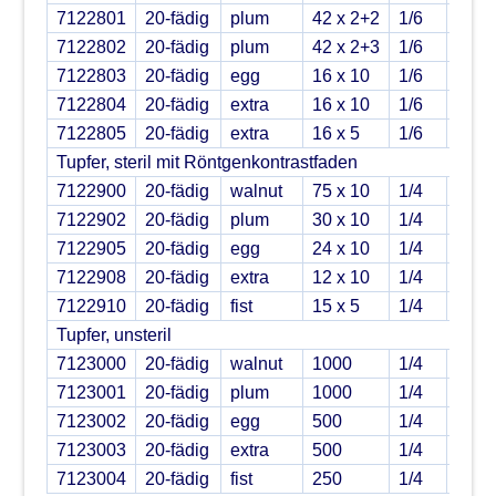
7122801
20-fädig
plum
42 x 2+2
1/6
172
7122802
20-fädig
plum
42 x 2+3
1/6
172
7122803
20-fädig
egg
16 x 10
1/6
172
7122804
20-fädig
extra
16 x 10
1/6
172
7122805
20-fädig
extra
16 x 5
1/6
172
Tupfer, steril mit Röntgenkontrastfaden
7122900
20-fädig
walnut
75 x 10
1/4
172
7122902
20-fädig
plum
30 x 10
1/4
172
7122905
20-fädig
egg
24 x 10
1/4
172
7122908
20-fädig
extra
12 x 10
1/4
172
7122910
20-fädig
fist
15 x 5
1/4
172
Tupfer, unsteril
7123000
20-fädig
walnut
1000
1/4
172
7123001
20-fädig
plum
1000
1/4
172
7123002
20-fädig
egg
500
1/4
172
7123003
20-fädig
extra
500
1/4
172
7123004
20-fädig
fist
250
1/4
172