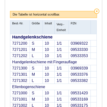
Die Tabelle ist horizontal scrollbar.
Best.-Nr.
Größe
Inhalt
PZN
Verp.-
Einheit
Handgelenkschiene
7271200
S
10
1/1
03969322
7271201
M
10
1/1
09533330
7271202
L
10
1/1
09533353
Handgelenkschiene mit Fingerauflage
7271300
S
10
1/1
03969339
7271301
M
10
1/1
09533376
7271302
L
10
1/1
09533382
Ellenbogenschiene
7271000
S
10
1/1
09531420
7271001
M
10
1/1
09533169
7271002
L
10
1/1
09533175