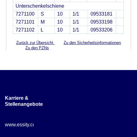
Unterschenkelschiene
7271100
S
10
1/1
09533181
7271101
M
10
1/1
09533198
7271102
L
10
1/1
09533206
Zurück zur Übersicht
Zu den Sicherheitsinformationen
Zu den PZNs
Karriere &
Stellenangebote
www.essity.com/careers