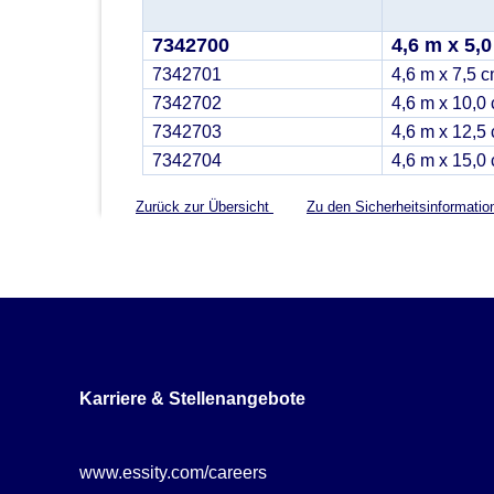
7342700
4,6 m x 5,
7342701
4,6 m x 7,5 
7342702
4,6 m x 10,0
7342703
4,6 m x 12,5
7342704
4,6 m x 15,0
Zurück zur Übersicht
Zu den Sicherheitsinformati
Karriere & Stellenangebote
www.essity.com/careers