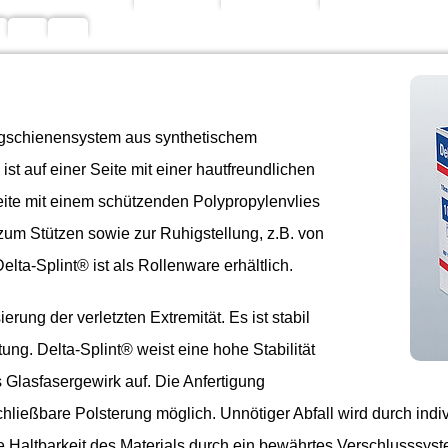
rtigschienensystem aus synthetischem
st auf einer Seite mit einer hautfreundlichen
ite mit einem schützenden Polypropylenvlies
 zum Stützen sowie zur Ruhigstellung, z.B. von
lta-Splint® ist als Rollenware erhältlich.
erung der verletzten Extremität. Es ist stabil
ng. Delta-Splint® weist eine hohe Stabilität
s Glasfasergewirk auf. Die Anfertigung
schließbare Polsterung möglich. Unnötiger Abfall wird durch i
e Haltbarkeit des Materials durch ein bewährtes Verschlusssys