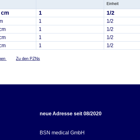
Einheit
0 cm
1
1/2
cm
1
1/2
 cm
1
1/2
 cm
1
1/2
 cm
1
1/2
onen
Zu den PZNs
neue Adresse seit 08/2020
BSN medical GmbH