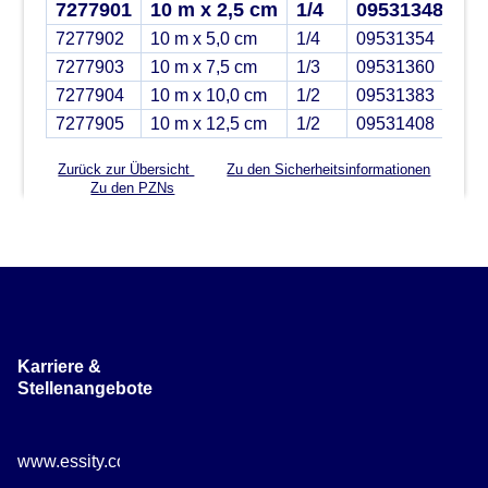
7277901
10 m x 2,5 cm
1/4
09531348
7277902
10 m x 5,0 cm
1/4
09531354
7277903
10 m x 7,5 cm
1/3
09531360
7277904
10 m x 10,0 cm
1/2
09531383
7277905
10 m x 12,5 cm
1/2
09531408
Zurück zur Übersicht
Zu den Sicherheitsinformationen
Zu den PZNs
Karriere &
Stellenangebote
www.essity.com/careers