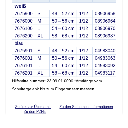
weiß
7675900
S
48 – 52 cm
1/12
08906958
7676000
M
50 – 56 cm
1/12
08906964
7676100
L
54 – 60 cm
1/12
08906970
7676200
XL
58 – 68 cm
1/12
08906987
blau
7675901
S
48 – 52 cm
1/12
04983040
7676001
M
50 – 56 cm
1/12
04983063
7676101
L
54 – 60 cm
1/12
04983092
7676201
XL
58 – 68 cm
1/12
04983117
Hilfsmittelnummer: 23.09.01.0006 *Armlänge vom
Schultergelenk bis zum Fingeransatz messen.
Zurück zur Übersicht
Zu den Sicherheitsinformationen
Zu den PZNs