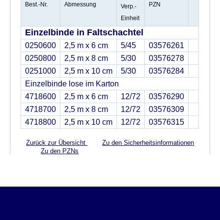
Best.-Nr.
Abmessung
PZN
Verp.-
Einheit
Einzelbinde in Faltschachtel
0250600
2,5 m x 6 cm
5/45
03576261
0250800
2,5 m x 8 cm
5/30
03576278
0251000
2,5 m x 10 cm
5/30
03576284
Einzelbinde lose im Karton
4718600
2,5 m x 6 cm
12/72
03576290
4718700
2,5 m x 8 cm
12/72
03576309
4718800
2,5 m x 10 cm
12/72
03576315
Zurück zur Übersicht
Zu den Sicherheitsinformationen
Zu den PZNs