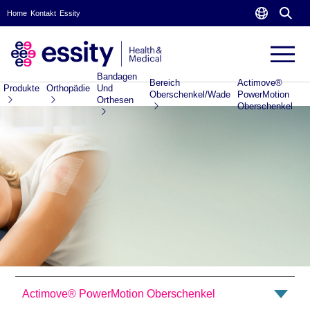
Home
Kontakt
Essity
Bandagen
Bereich
Actimove®
Produkte
Orthopädie
Und
Oberschenkel/Wade
PowerMotion
Orthesen
Oberschenkel
Actimove® PowerMotion Oberschenkel