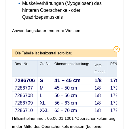
Muskelverhärtungen (Myogelosen) des
hinteren Oberschenkel- oder
Quadrizepsmuskels
Anwendungsdauer: mehrere Wochen
Die Tabelle ist horizontal scrollbar.
Best.-Nr.
Größe
Oberschenkelumfang*
PZN
Verp.-
Einheit
7286706
S
41 – 45 cm
1/8
179485
7286707
M
45 – 50 cm
1/8
1794857
7286708
L
50 – 56 cm
1/8
1794858
7286709
XL
56 – 63 cm
1/8
1794859
7286710
XXL
63 – 70 cm
1/8
1794860
Hilfsmittelnummer: 05.06.01.1001 *Oberschenkelumfang
in der Mitte des Oberschenkels messen (bei einer