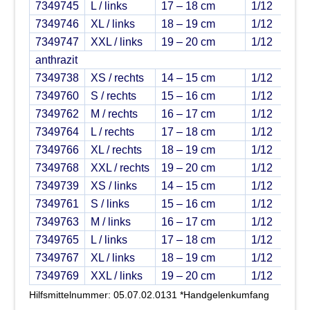
7349745
L / links
17 – 18 cm
1/12
179
7349746
XL / links
18 – 19 cm
1/12
179
7349747
XXL / links
19 – 20 cm
1/12
179
anthrazit
7349738
XS / rechts
14 – 15 cm
1/12
179
7349760
S / rechts
15 – 16 cm
1/12
179
7349762
M / rechts
16 – 17 cm
1/12
179
7349764
L / rechts
17 – 18 cm
1/12
179
7349766
XL / rechts
18 – 19 cm
1/12
179
7349768
XXL / rechts
19 – 20 cm
1/12
179
7349739
XS / links
14 – 15 cm
1/12
179
7349761
S / links
15 – 16 cm
1/12
179
7349763
M / links
16 – 17 cm
1/12
179
7349765
L / links
17 – 18 cm
1/12
179
7349767
XL / links
18 – 19 cm
1/12
179
7349769
XXL / links
19 – 20 cm
1/12
179
Hilfsmittelnummer: 05.07.02.0131 *Handgelenkumfang