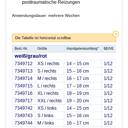
posttraumatische Reizungen
Anwendungsdauer: mehrere Wochen
Die Tabelle ist horizontal scrollbar.
Best.-Nr.
Größe
Handgelenkumfang*
BE/VE
PZN
weiß/grau/rot
7349712
XS / rechts
14 – 15 cm
1/12
179
7349713
S / rechts
15 – 16 cm
1/12
179
7349714
M / rechts
16 – 17 cm
1/12
179
7349715
L / rechts
17 – 18 cm
1/12
179
7349716
XL / rechts
18 – 19 cm
1/12
179
7349717
XXL / rechts
19 – 20 cm
1/12
179
7349742
XS / links
14 – 15 cm
1/12
179
7349743
S / links
15 – 16 cm
1/12
179
7349744
M / links
16 – 17 cm
1/12
179