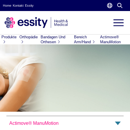
Home
Kontakt
Essity
Produkte
Orthopädie
Bandagen Und
Bereich
Actimove®
Orthesen
Arm/Hand
ManuMotion
Actimove® ManuMotion