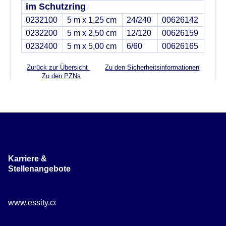
im Schutzring
0232100
5 m x 1,25 cm
24/240
00626142
0232200
5 m x 2,50 cm
12/120
00626159
0232400
5 m x 5,00 cm
6/60
00626165
Zurück zur Übersicht
Zu den Sicherheitsinformationen
Zu den PZNs
Karriere &
Stellenangebote
www.essity.com/careers