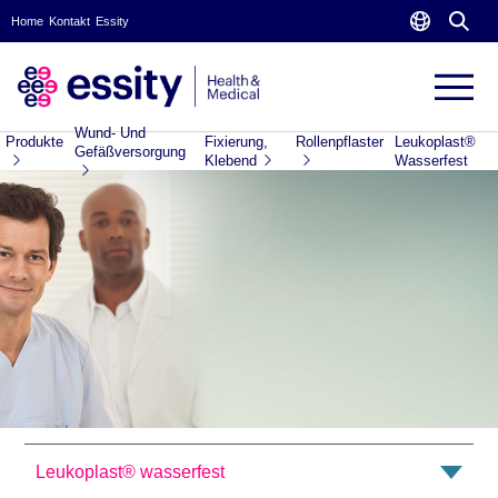
Home
Kontakt
Essity
Wund- Und
Produkte
Fixierung,
Rollenpflaster
Leukoplast®
Gefäßversorgung
Klebend
Wasserfest
Leukoplast® wasserfest