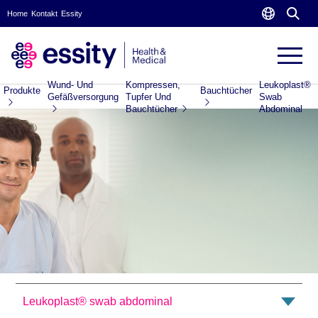
Home
Kontakt
Essity
Wund- Und
Kompressen,
Leukoplast®
Produkte
Bauchtücher
Gefäßversorgung
Tupfer Und
Swab
Bauchtücher
Abdominal
Leukoplast® swab abdominal