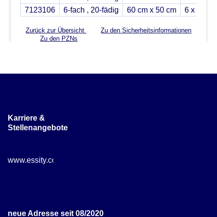
7123106
6-fach , 20-fädig
60 cm x 50 cm
6 x 2
Zurück zur Übersicht
Zu den Sicherheitsinformationen
Zu den PZNs
Karriere &
Stellenangebote
www.essity.com/careers
neue Adresse seit 08/2020