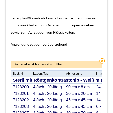
Leukoplast® swab abdominal eignen sich zum Fassen
und Zurückhalten von Organen und Körpergeweben
sowie zum Aufsaugen von Flüssigkeiten.
Anwendungsdauer: vorübergehend
Die Tabelle ist horizontal scrollbar.
Best.-Nr.
Lagen, Typ
Abmessung
Inhalt
Steril mit Röntgenkontrastchip - Weiß mit Sch
7123200
4-fach , 20-fädig
90 cm x 8 cm
24 x 2
7123201
4-fach , 20-fädig
30 cm x 20 cm
14 x 5
7123202
4-fach , 20-fädig
45 cm x 45 cm
14 x 2
7123203
4-fach , 20-fädig
45 cm x 45 cm
6 x 5