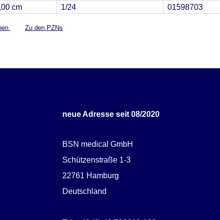
,00 cm
1/24
01598703
onen
Zu den PZNs
neue Adresse seit 08/2020
BSN medical GmbH
Schützenstraße 1-3
22761 Hamburg
Deutschland