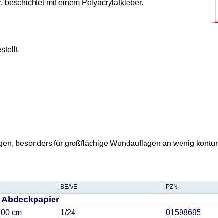
 beschichtet mit einem Polyacrylatkleber.
stellt
agen, besonders für großflächige Wundauflagen an wenig kontur
BE/VE
PZN
 Abdeckpapier
,00 cm
1/24
01598695