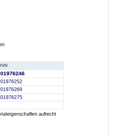
en
PZN
01976246
01976252
01976269
01976275
ialeigenschaften aufrecht