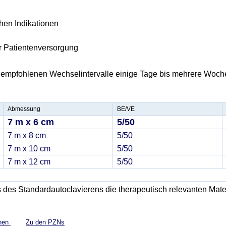
hen Indikationen
 Patientenversorgung
 empfohlenen Wechselintervalle einige Tage bis mehrere Woch
Abmessung
BE/VE
7 m x 6 cm
5/50
7 m x 8 cm
5/50
7 m x 10 cm
5/50
7 m x 12 cm
5/50
des Standardautoclavierens die therapeutisch relevanten Mater
onen
Zu den PZNs