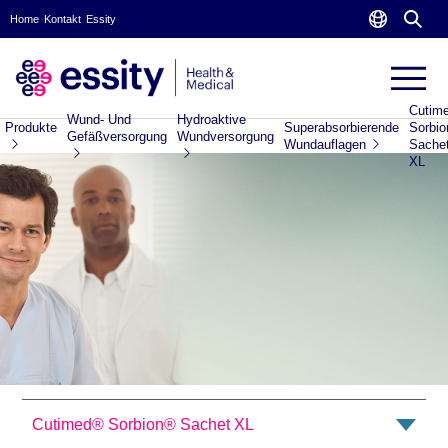
Home
Kontakt
Essity
Cutim
Wund- Und
Hydroaktive
Produkte
Superabsorbierende
Sorbi
Gefäßversorgung
Wundversorgung
Wundauflagen
Sache
XL
Cutimed® Sorbion® Sachet XL