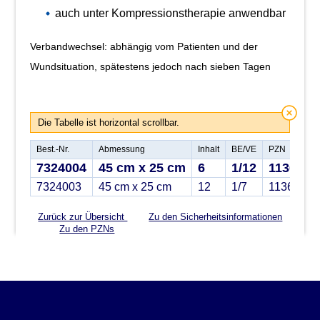
auch unter Kompressionstherapie anwendbar
Verbandwechsel: abhängig vom Patienten und der
Wundsituation, spätestens jedoch nach sieben Tagen
Die Tabelle ist horizontal scrollbar.
Best.-Nr.
Abmessung
Inhalt
BE/VE
PZN
7324004
45 cm x 25 cm
6
1/12
1136168
7324003
45 cm x 25 cm
12
1/7
11361698
Zurück zur Übersicht
Zu den Sicherheitsinformationen
Zu den PZNs