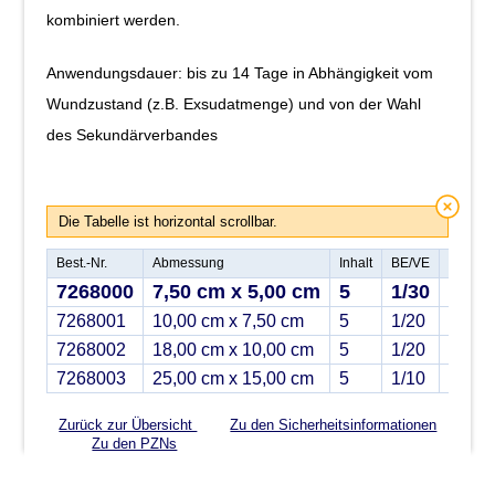
kombiniert werden.
Anwendungsdauer: bis zu 14 Tage in Abhängigkeit vom
Wundzustand (z.B. Exsudatmenge) und von der Wahl
des Sekundärverbandes
Die Tabelle ist horizontal scrollbar.
Best.-Nr.
Abmessung
Inhalt
BE/VE
PZN
7268000
7,50 cm x 5,00 cm
5
1/30
0851
7268001
10,00 cm x 7,50 cm
5
1/20
0851
7268002
18,00 cm x 10,00 cm
5
1/20
0851
7268003
25,00 cm x 15,00 cm
5
1/10
0851
Zurück zur Übersicht
Zu den Sicherheitsinformationen
Zu den PZNs