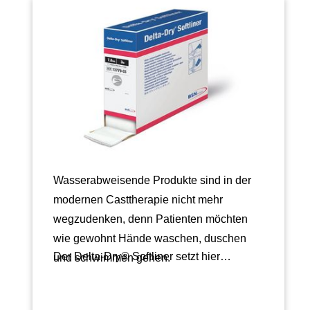
Wasserabweisende Produkte sind in der
modernen Casttherapie nicht mehr
wegzudenken, denn Patienten möchten
wie gewohnt Hände waschen, duschen
Der Delta-Dry® Softliner setzt hier…
und schwimmen gehen.